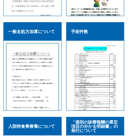
一般名処方加算について
手術件数
「個別の診療報酬の算定
入院時食事療養について
項目の分かる明細書」の
発行について