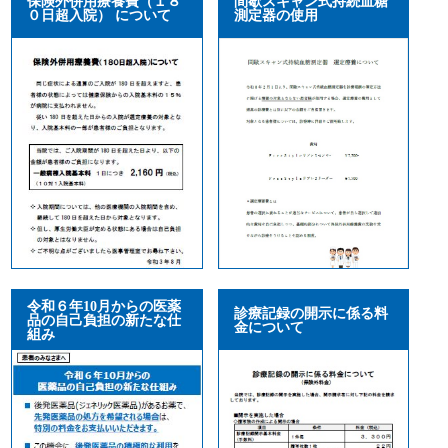
保険外併用療養費（１８
間歇スキャン式持続血糖
０日超入院） について
測定器の使用
令和６年10月からの医薬
診療記録の開示に係る料
品の自己負担の新たな仕
金について
組み